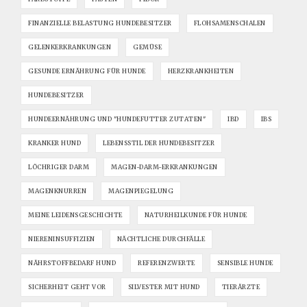
FINANZIELLE BELASTUNG HUNDEBESITZER
FLOHSAMENSCHALEN
GELENKERKRANKUNGEN
GEMÜSE
GESUNDE ERNÄHRUNG FÜR HUNDE
HERZKRANKHEITEN
HUNDEBESITZER
HUNDEERNÄHRUNG UND "HUNDEFUTTER ZUTATEN"
IBD
IBS
KRANKER HUND
LEBENSSTIL DER HUNDEBESITZER
LÖCHRIGER DARM
MAGEN-DARM-ERKRANKUNGEN
MAGENKNURREN
MAGENPIEGELUNG
MEINE LEIDENSGESCHICHTE
NATURHEILKUNDE FÜR HUNDE
NIERENINSUFFIZIEN
NÄCHTLICHE DURCHFÄLLE
NÄHRSTOFFBEDARF HUND
REFERENZWERTE
SENSIBLE HUNDE
SICHERHEIT GEHT VOR
SILVESTER MIT HUND
TIERÄRZTE