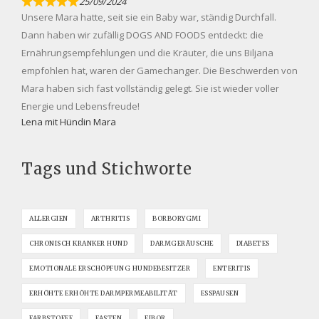
25/09/2024
Unsere Mara hatte, seit sie ein Baby war, ständig Durchfall.
Dann haben wir zufällig DOGS AND FOODS entdeckt: die
Ernährungsempfehlungen und die Kräuter, die uns Biljana
empfohlen hat, waren der Gamechanger. Die Beschwerden von
Mara haben sich fast vollständig gelegt. Sie ist wieder voller
Energie und Lebensfreude!
Lena mit Hündin Mara
Tags und Stichworte
ALLERGIEN
ARTHRITIS
BORBORYGMI
CHRONISCH KRANKER HUND
DARMGERÄUSCHE
DIABETES
EMOTIONALE ERSCHÖPFUNG HUNDEBESITZER
ENTERITIS
ERHÖHTE ERHÖHTE DARMPERMEABILITÄT
ESSPAUSEN
FARBSTOFFE
FASTEN
FIBOR