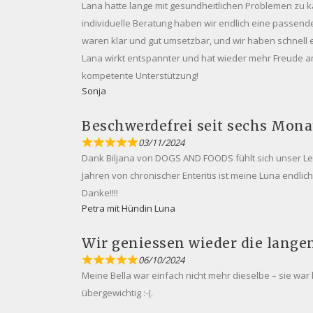
Lana hatte lange mit gesundheitlichen Problemen zu 
individuelle Beratung haben wir endlich eine passend
waren klar und gut umsetzbar, und wir haben schnell
Lana wirkt entspannter und hat wieder mehr Freude am 
kompetente Unterstützung!
Sonja
Beschwerdefrei seit sechs Mon
03/11/2024
Dank Biljana von DOGS AND FOODS fühlt sich unser Le
Jahren von chronischer Enteritis ist meine Luna endlic
Danke!!!!
Petra mit Hündin Luna
Wir geniessen wieder die lang
06/10/2024
Meine Bella war einfach nicht mehr dieselbe – sie war
übergewichtig :-(.