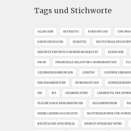
Tags und Stichworte
ALLERGIEN
ARTHRITIS
BORBORYGMI
CHRONIS
DARMGERÄUSCHE
DIABETES
EMOTIONALE ERSCHÖPF
ERHÖHTE ERHÖHTE DARMPERMEABILITÄT
ESSPAUSEN
FIBOR
FINANZIELLE BELASTUNG HUNDEBESITZER
FL
GELENKERKRANKUNGEN
GEMÜSE
GESUNDE ERNÄHR
HERZKRANKHEITEN
HUNDEBESITZER
HUNDEERNÄHRU
IBD
IBS
KRANKER HUND
LEBENSSTIL DER HUND
MAGEN-DARM-ERKRANKUNGEN
MAGENKNURREN
MA
MEINE LEIDENSGESCHICHTE
NATURHEILKUNDE FÜR HUNDE
NÄCHTLICHE DURCHFÄLLE
NÄHRSTOFFBEDARF HUND