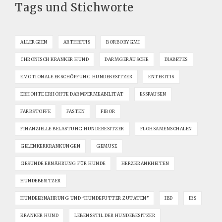
Tags und Stichworte
ALLERGIEN
ARTHRITIS
BORBORYGMI
CHRONISCH KRANKER HUND
DARMGERÄUSCHE
DIABETES
EMOTIONALE ERSCHÖPFUNG HUNDEBESITZER
ENTERITIS
ERHÖHTE ERHÖHTE DARMPERMEABILITÄT
ESSPAUSEN
FARBSTOFFE
FASTEN
FIBOR
FINANZIELLE BELASTUNG HUNDEBESITZER
FLOHSAMENSCHALEN
GELENKERKRANKUNGEN
GEMÜSE
GESUNDE ERNÄHRUNG FÜR HUNDE
HERZKRANKHEITEN
HUNDEBESITZER
HUNDEERNÄHRUNG UND "HUNDEFUTTER ZUTATEN"
IBD
IBS
KRANKER HUND
LEBENSSTIL DER HUNDEBESITZER