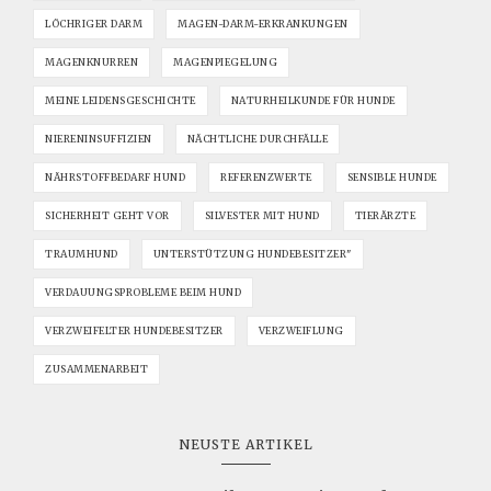
LÖCHRIGER DARM
MAGEN-DARM-ERKRANKUNGEN
MAGENKNURREN
MAGENPIEGELUNG
MEINE LEIDENSGESCHICHTE
NATURHEILKUNDE FÜR HUNDE
NIERENINSUFFIZIEN
NÄCHTLICHE DURCHFÄLLE
NÄHRSTOFFBEDARF HUND
REFERENZWERTE
SENSIBLE HUNDE
SICHERHEIT GEHT VOR
SILVESTER MIT HUND
TIERÄRZTE
TRAUMHUND
UNTERSTÜTZUNG HUNDEBESITZER"
VERDAUUNGSPROBLEME BEIM HUND
VERZWEIFELTER HUNDEBESITZER
VERZWEIFLUNG
ZUSAMMENARBEIT
NEUSTE ARTIKEL