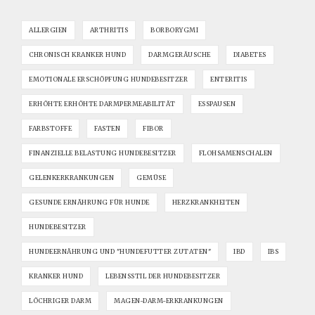
ALLERGIEN
ARTHRITIS
BORBORYGMI
CHRONISCH KRANKER HUND
DARMGERÄUSCHE
DIABETES
EMOTIONALE ERSCHÖPFUNG HUNDEBESITZER
ENTERITIS
ERHÖHTE ERHÖHTE DARMPERMEABILITÄT
ESSPAUSEN
FARBSTOFFE
FASTEN
FIBOR
FINANZIELLE BELASTUNG HUNDEBESITZER
FLOHSAMENSCHALEN
GELENKERKRANKUNGEN
GEMÜSE
GESUNDE ERNÄHRUNG FÜR HUNDE
HERZKRANKHEITEN
HUNDEBESITZER
HUNDEERNÄHRUNG UND "HUNDEFUTTER ZUTATEN"
IBD
IBS
KRANKER HUND
LEBENSSTIL DER HUNDEBESITZER
LÖCHRIGER DARM
MAGEN-DARM-ERKRANKUNGEN