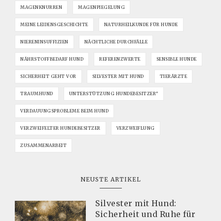
MAGENKNURREN
MAGENPIEGELUNG
MEINE LEIDENSGESCHICHTE
NATURHEILKUNDE FÜR HUNDE
NIERENINSUFFIZIEN
NÄCHTLICHE DURCHFÄLLE
NÄHRSTOFFBEDARF HUND
REFERENZWERTE
SENSIBLE HUNDE
SICHERHEIT GEHT VOR
SILVESTER MIT HUND
TIERÄRZTE
TRAUMHUND
UNTERSTÜTZUNG HUNDEBESITZER"
VERDAUUNGSPROBLEME BEIM HUND
VERZWEIFELTER HUNDEBESITZER
VERZWEIFLUNG
ZUSAMMENARBEIT
NEUSTE ARTIKEL
Silvester mit Hund:
Sicherheit und Ruhe für