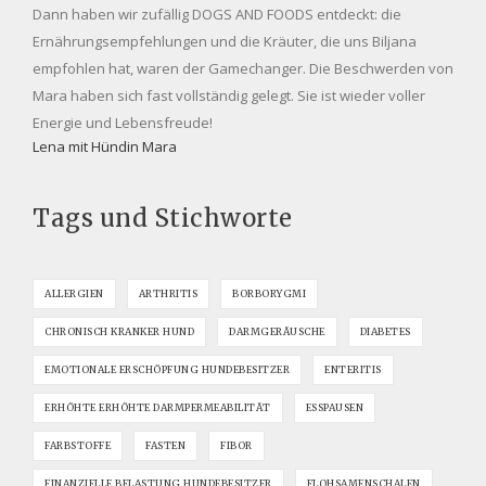
Dann haben wir zufällig DOGS AND FOODS entdeckt: die
Ernährungsempfehlungen und die Kräuter, die uns Biljana
empfohlen hat, waren der Gamechanger. Die Beschwerden von
Mara haben sich fast vollständig gelegt. Sie ist wieder voller
Energie und Lebensfreude!
Lena mit Hündin Mara
Tags und Stichworte
ALLERGIEN
ARTHRITIS
BORBORYGMI
CHRONISCH KRANKER HUND
DARMGERÄUSCHE
DIABETES
EMOTIONALE ERSCHÖPFUNG HUNDEBESITZER
ENTERITIS
ERHÖHTE ERHÖHTE DARMPERMEABILITÄT
ESSPAUSEN
FARBSTOFFE
FASTEN
FIBOR
FINANZIELLE BELASTUNG HUNDEBESITZER
FLOHSAMENSCHALEN