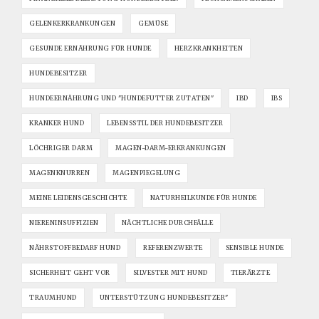
GELENKERKRANKUNGEN
GEMÜSE
GESUNDE ERNÄHRUNG FÜR HUNDE
HERZKRANKHEITEN
HUNDEBESITZER
HUNDEERNÄHRUNG UND "HUNDEFUTTER ZUTATEN"
IBD
IBS
KRANKER HUND
LEBENSSTIL DER HUNDEBESITZER
LÖCHRIGER DARM
MAGEN-DARM-ERKRANKUNGEN
MAGENKNURREN
MAGENPIEGELUNG
MEINE LEIDENSGESCHICHTE
NATURHEILKUNDE FÜR HUNDE
NIERENINSUFFIZIEN
NÄCHTLICHE DURCHFÄLLE
NÄHRSTOFFBEDARF HUND
REFERENZWERTE
SENSIBLE HUNDE
SICHERHEIT GEHT VOR
SILVESTER MIT HUND
TIERÄRZTE
TRAUMHUND
UNTERSTÜTZUNG HUNDEBESITZER"