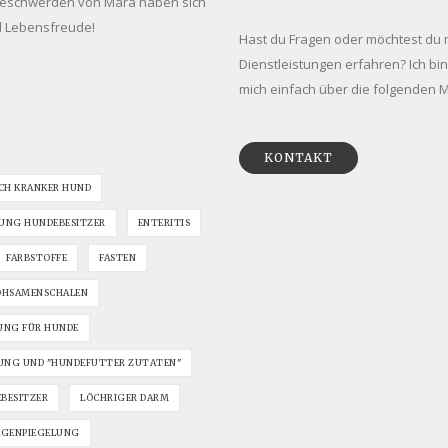
 Beschwerden von Mara haben sich
und Lebensfreude!
Hast du Fragen oder möchtest d
Dienstleistungen erfahren? Ich bi
mich einfach über die folgenden Mö
KONTAKT
CH KRANKER HUND
UNG HUNDEBESITZER
ENTERITIS
FARBSTOFFE
FASTEN
OHSAMENSCHALEN
UNG FÜR HUNDE
NG UND "HUNDEFUTTER ZUTATEN"
EBESITZER
LÖCHRIGER DARM
GENPIEGELUNG