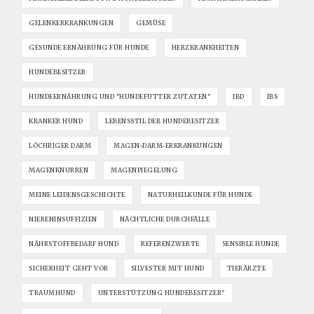
GELENKERKRANKUNGEN
GEMÜSE
GESUNDE ERNÄHRUNG FÜR HUNDE
HERZKRANKHEITEN
HUNDEBESITZER
HUNDEERNÄHRUNG UND "HUNDEFUTTER ZUTATEN"
IBD
IBS
KRANKER HUND
LEBENSSTIL DER HUNDEBESITZER
LÖCHRIGER DARM
MAGEN-DARM-ERKRANKUNGEN
MAGENKNURREN
MAGENPIEGELUNG
MEINE LEIDENSGESCHICHTE
NATURHEILKUNDE FÜR HUNDE
NIERENINSUFFIZIEN
NÄCHTLICHE DURCHFÄLLE
NÄHRSTOFFBEDARF HUND
REFERENZWERTE
SENSIBLE HUNDE
SICHERHEIT GEHT VOR
SILVESTER MIT HUND
TIERÄRZTE
TRAUMHUND
UNTERSTÜTZUNG HUNDEBESITZER"