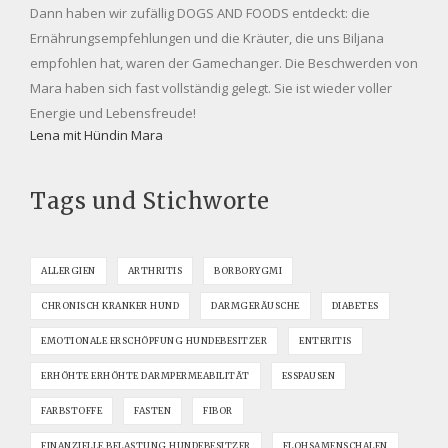
Dann haben wir zufällig DOGS AND FOODS entdeckt: die
Ernährungsempfehlungen und die Kräuter, die uns Biljana
empfohlen hat, waren der Gamechanger. Die Beschwerden von
Mara haben sich fast vollständig gelegt. Sie ist wieder voller
Energie und Lebensfreude!
Lena mit Hündin Mara
Tags und Stichworte
ALLERGIEN
ARTHRITIS
BORBORYGMI
CHRONISCH KRANKER HUND
DARMGERÄUSCHE
DIABETES
EMOTIONALE ERSCHÖPFUNG HUNDEBESITZER
ENTERITIS
ERHÖHTE ERHÖHTE DARMPERMEABILITÄT
ESSPAUSEN
FARBSTOFFE
FASTEN
FIBOR
FINANZIELLE BELASTUNG HUNDEBESITZER
FLOHSAMENSCHALEN