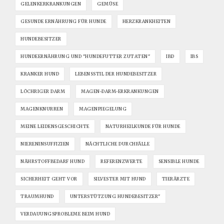
GELENKERKRANKUNGEN
GEMÜSE
GESUNDE ERNÄHRUNG FÜR HUNDE
HERZKRANKHEITEN
HUNDEBESITZER
HUNDEERNÄHRUNG UND "HUNDEFUTTER ZUTATEN"
IBD
IBS
KRANKER HUND
LEBENSSTIL DER HUNDEBESITZER
LÖCHRIGER DARM
MAGEN-DARM-ERKRANKUNGEN
MAGENKNURREN
MAGENPIEGELUNG
MEINE LEIDENSGESCHICHTE
NATURHEILKUNDE FÜR HUNDE
NIERENINSUFFIZIEN
NÄCHTLICHE DURCHFÄLLE
NÄHRSTOFFBEDARF HUND
REFERENZWERTE
SENSIBLE HUNDE
SICHERHEIT GEHT VOR
SILVESTER MIT HUND
TIERÄRZTE
TRAUMHUND
UNTERSTÜTZUNG HUNDEBESITZER"
VERDAUUNGSPROBLEME BEIM HUND