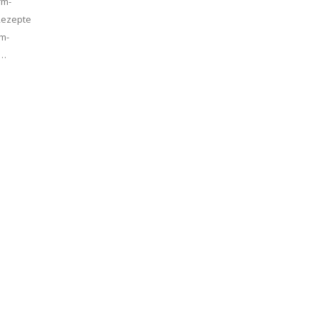
rm-
Rezepte
m-
t…