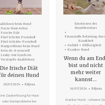
Emotionen der
aldrüsen beim Hund
Hundebesitzer
Darm-Haut-Achse
Frische Diät
Finanzielle Belastung dur
Fünf Schritte Protokoll
Krankheit
Fünf-Schritte-Protokoll
Geduld
Hilflosigkeit
Hautprobleme beim Hund
Kranker Hund
Kein do-it-yourself
Leaky-Gut-Syndrom
Wenn du am End
Verstopfte Analdrüsen
bist und nicht
Die frische Diät
mehr weiter
für deinen Hund
kannst…
20/07/2024
Biljana
16/07/2024
Biljana
Eine Zauberlösung für Haut-
Kranker Hund – schwere Zei
oder Darmprobleme bei