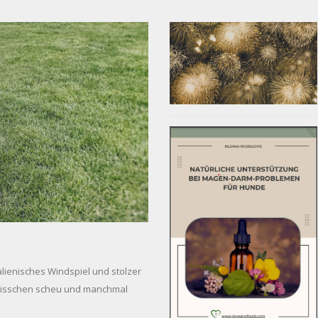
talienisches Windspiel und stolzer
n bisschen scheu und manchmal